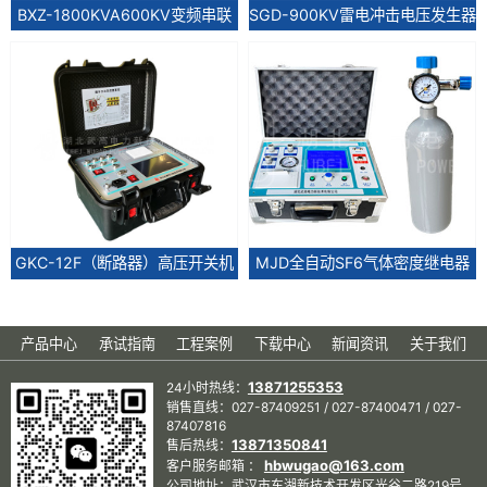
BXZ-1800KVA600KV变频串联
SGD-900KV雷电冲击电压发生器
谐振耐...
GKC-12F（断路器）高压开关机
MJD全自动SF6气体密度继电器
械...
测试...
产品中心
承试指南
工程案例
下载中心
新闻资讯
关于我们
13871255353
24小时热线：
销售直线：027-87409251 / 027-87400471 / 027-
87407816
13871350841
售后热线：
hbwugao@163.com
客户服务邮箱 ：
公司地址：武汉市东湖新技术开发区光谷二路219号